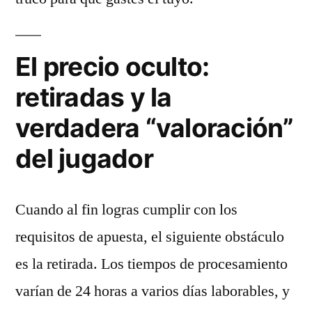
El precio oculto:
retiradas y la
verdadera “valoración”
del jugador
Cuando al fin logras cumplir con los
requisitos de apuesta, el siguiente obstáculo
es la retirada. Los tiempos de procesamiento
varían de 24 horas a varios días laborables, y