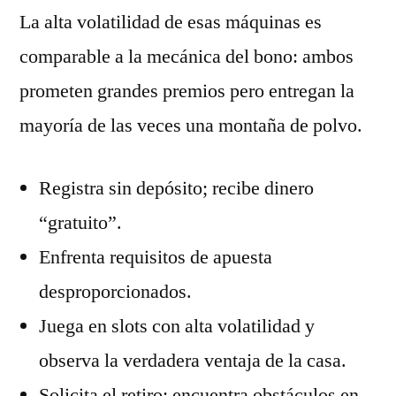
La alta volatilidad de esas máquinas es
comparable a la mecánica del bono: ambos
prometen grandes premios pero entregan la
mayoría de las veces una montaña de polvo.
Registra sin depósito; recibe dinero
“gratuito”.
Enfrenta requisitos de apuesta
desproporcionados.
Juega en slots con alta volatilidad y
observa la verdadera ventaja de la casa.
Solicita el retiro; encuentra obstáculos en