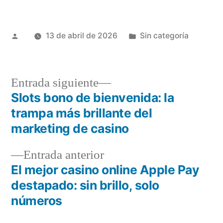
Publicado
Publicado
13 de abril de 2026
Sin categoría
por
en
Entrada
Entrada siguiente
siguiente:
Slots bono de bienvenida: la
Navegación
trampa más brillante del
de
marketing de casino
entradas
Entrada
Entrada anterior
anterior:
El mejor casino online Apple Pay
destapado: sin brillo, solo
números