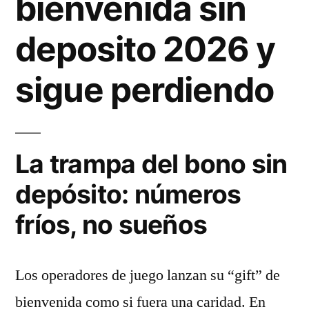
bienvenida sin
deposito 2026 y
sigue perdiendo
La trampa del bono sin
depósito: números
fríos, no sueños
Los operadores de juego lanzan su “gift” de
bienvenida como si fuera una caridad. En