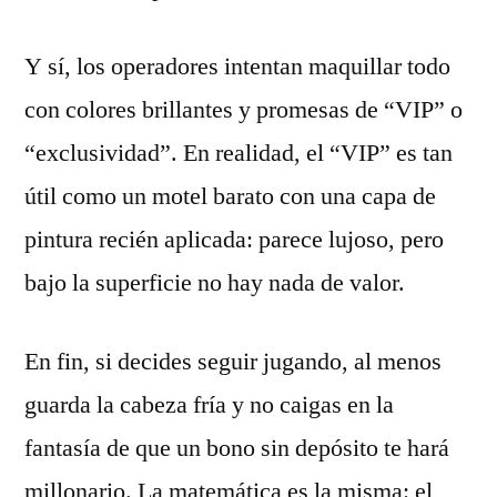
Y sí, los operadores intentan maquillar todo
con colores brillantes y promesas de “VIP” o
“exclusividad”. En realidad, el “VIP” es tan
útil como un motel barato con una capa de
pintura recién aplicada: parece lujoso, pero
bajo la superficie no hay nada de valor.
En fin, si decides seguir jugando, al menos
guarda la cabeza fría y no caigas en la
fantasía de que un bono sin depósito te hará
millonario. La matemática es la misma: el