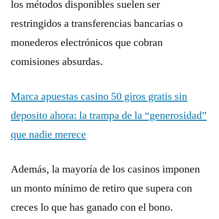
los métodos disponibles suelen ser
restringidos a transferencias bancarias o
monederos electrónicos que cobran
comisiones absurdas.
Marca apuestas casino 50 giros gratis sin
deposito ahora: la trampa de la “generosidad”
que nadie merece
Además, la mayoría de los casinos imponen
un monto mínimo de retiro que supera con
creces lo que has ganado con el bono.