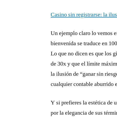
Casino sin registrarse: la il
Un ejemplo claro lo vemos en
bienvenida se traduce en 100
Lo que no dicen es que los gi
de 30x y que el límite máxim
la ilusión de “ganar sin ries
cualquier contable aburrido 
Y si prefieres la estética de
por la elegancia de sus térm