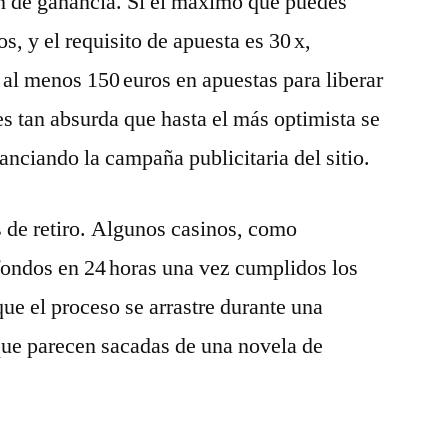
ón de ganancia. Si el máximo que puedes
os, y el requisito de apuesta es 30 x,
 al menos 150 euros en apuestas para liberar
es tan absurda que hasta el más optimista se
nanciando la campaña publicitaria del sitio.
s de retiro. Algunos casinos, como
 fondos en 24 horas una vez cumplidos los
que el proceso se arrastre durante una
que parecen sacadas de una novela de