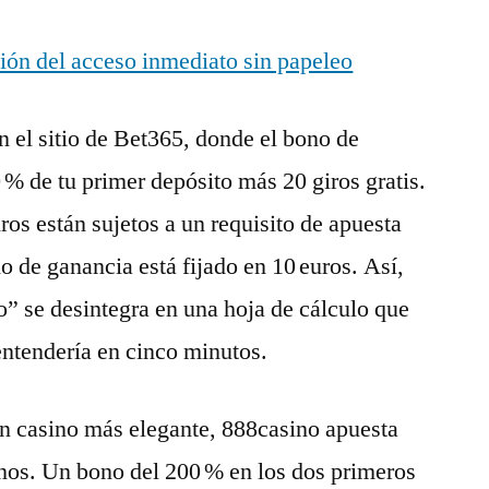
usión del acceso inmediato sin papeleo
 el sitio de Bet365, donde el bono de
 % de tu primer depósito más 20 giros gratis.
ros están sujetos a un requisito de apuesta
o de ganancia está fijado en 10 euros. Así,
go” se desintegra en una hoja de cálculo que
entendería en cinco minutos.
 un casino más elegante, 888casino apuesta
inos. Un bono del 200 % en los dos primeros