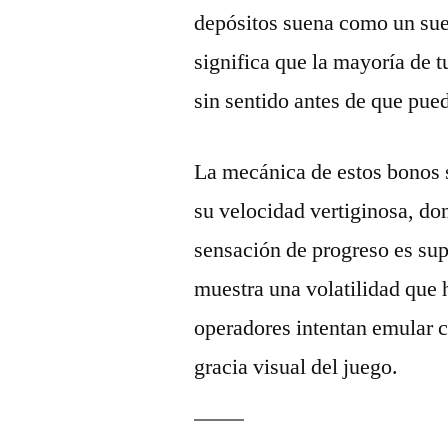
depósitos suena como un sueñ
significa que la mayoría de 
sin sentido antes de que pued
La mecánica de estos bonos s
su velocidad vertiginosa, do
sensación de progreso es sup
muestra una volatilidad que 
operadores intentan emular c
gracia visual del juego.