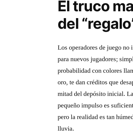
El truco m
del “regal
Los operadores de juego no 
para nuevos jugadores; simp
probabilidad con colores ll
oro, te dan créditos que desa
mitad del depósito inicial. L
pequeño impulso es suficient
pero la realidad es tan húme
lluvia.