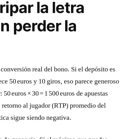
par la letra
n perder la
e conversión real del bono. Si el depósito es
rece 50 euros y 10 giros, eso parece generoso
r: 50 euros × 30 = 1 500 euros de apuestas
e retorno al jugador (RTP) promedio del
ica sigue siendo negativa.